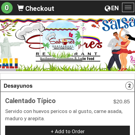
0
EN
Checkout
To
na
Desayunos
2
Calentado Típico
$20.85
Servido con huevos pericos o al gusto, carne asada,
maduro y arepita.
+ Add to Order